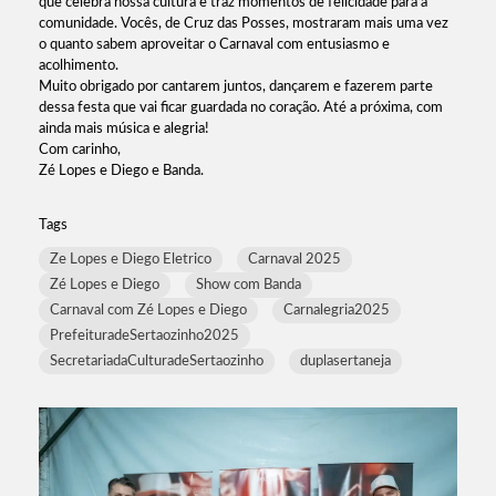
que celebra nossa cultura e traz momentos de felicidade para a
comunidade. Vocês, de Cruz das Posses, mostraram mais uma vez
o quanto sabem aproveitar o Carnaval com entusiasmo e
acolhimento.
Muito obrigado por cantarem juntos, dançarem e fazerem parte
dessa festa que vai ficar guardada no coração. Até a próxima, com
ainda mais música e alegria!
Com carinho,
Zé Lopes e Diego e Banda.
Tags
Ze Lopes e Diego Eletrico
Carnaval 2025
Zé Lopes e Diego
Show com Banda
Carnaval com Zé Lopes e Diego
Carnalegria2025
PrefeituradeSertaozinho2025
SecretariadaCulturadeSertaozinho
duplasertaneja