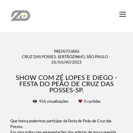
PREFEITURAS
CRUZ DAS POSSES, SERTÃOZINHO, SÃO PAULO
26/JULHO/2023
SHOW COM ZÉ LOPES E DIEGO -
FESTA DO PEÃO DE CRUZ DAS
POSSES-SP.
456
visualizações
0
curtidas
Que honra podermos participar da Festa de Peão de Cruz das
Posses.
Em uma noite com apresentações dos artistas de nossa querida