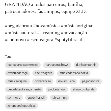
GRATIDÃO a todos parceiros, família,
patrocinadores, fãs amigos, equipe ZLD.
#pegadabruta #novamúsica #músicaoriginal
#músicaautoral #streaming #novacanção
#somnovo #escuteagora #spotyfibrasil
Tags
bandaparacasamentos
bandaparashows
duplasertaneja
dvdauladeroça
escuteagora
musicadetrabalhozld
musicaoriginal
novacanção
novamusica
pegadabruta
pegadabrutalançamento
pocketshow
showcombanda
somnovo
spotyfibradil
streaming
zelopesediegooficial