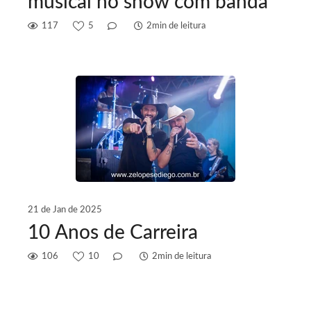
musical no show com banda
117
5
2min de leitura
21 de Jan de 2025
10 Anos de Carreira
106
10
2min de leitura