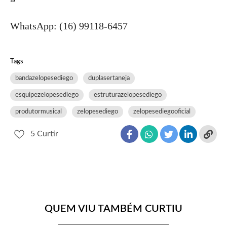
WhatsApp: (16) 99118-6457
Tags
bandazelopesediego
duplasertaneja
esquipezelopesediego
estruturazelopesediego
produtormusical
zelopesediego
zelopesediegooficial
5
Curtir
QUEM VIU TAMBÉM CURTIU