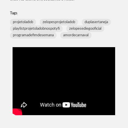
Tags
projetoladob
zelopesprojetoladob
duplasertaneja
playlistprojetoladobnospotyfi
zelopesediegooficial
programadefimdesemana
amordecarnaval