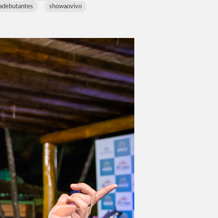
radebutantes
showaovivo