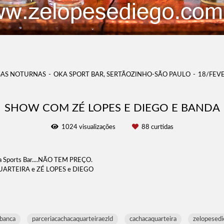
SAS NOTURNAS
OKA SPORT BAR, SERTÃOZINHO-SÃO PAULO
18/FEV
SHOW COM ZÉ LOPES E DIEGO E BANDA
1024
visualizações
88
curtidas
Sports Bar....NÃO TEM PREÇO.
 QUARTEIRA e ZÉ LOPES e DIEGO
banca
parceriacachacaquarteiraezld
cachacaquarteira
zelopesed