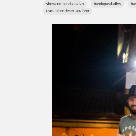
showcombandaaovivo
bandaparabailes
ba
osmeninosdesertaozinho