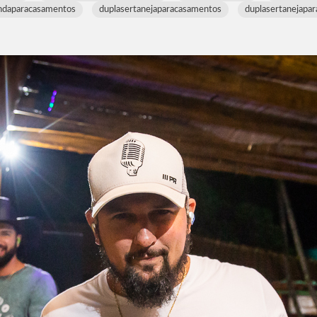
ndaparacasamentos
duplasertanejaparacasamentos
duplasertanejapa