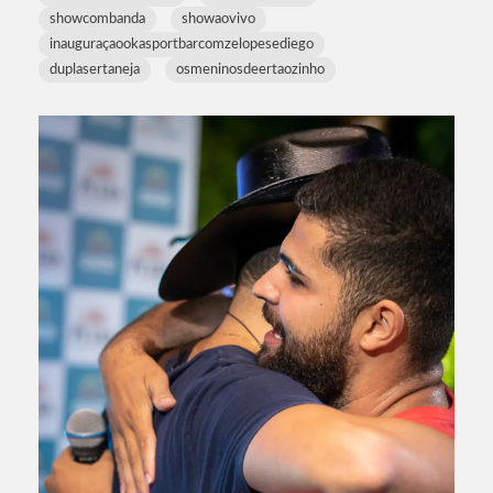
showcombanda
showaovivo
inauguraçaookasportbarcomzelopesediego
duplasertaneja
osmeninosdeertaozinho