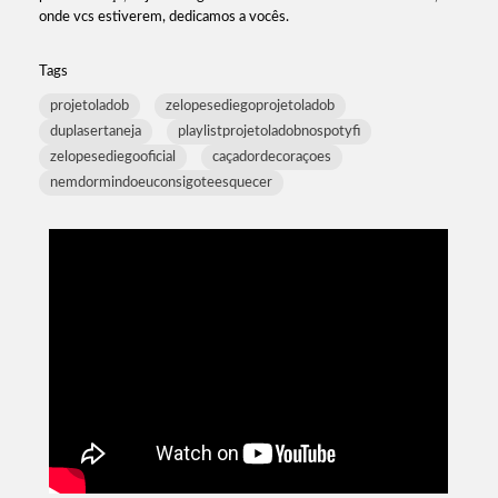
onde vcs estiverem, dedicamos a vocês.
Tags
projetoladob
zelopesediegoprojetoladob
duplasertaneja
playlistprojetoladobnospotyfi
zelopesediegooficial
caçadordecoraçoes
nemdormindoeuconsigoteesquecer